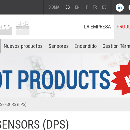
IDIOMA:
ES
EN
IT
FR
DE
LA EMPRESA
PROD
Nuevos productos
Sensores
Encendido
Gestión Térm
SENSORS (DPS)
SENSORS (DPS)